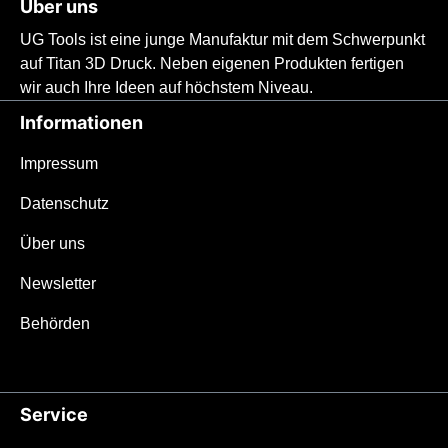
Über uns
Messer mit beeindruckender
UG Tools ist eine junge Manufaktur mit dem Schwerpunkt
Stabilität.ACHTUNG: Dieses Messer wird
auf Titan 3D Druck. Neben eigenen Produkten fertigen
hier ohne Scheide angeboten.Features &
wir auch Ihre Ideen auf höchstem Niveau.
SpezifikationenFeaturesStabil wie ein
Full-Tang bei nur 80 Gramm Gewicht
Informationen
Speziell für den unauffälligen alltäglichen
Gebrauch entwickelt 3D-gedruckter, innen
Impressum
hohler Titangriff im rutschfesten „Floe-
Datenschutz
Muster“ für S-XL Hände 10 cm Droppoint-
Klinge mit Stonewashed-
Über uns
FinishAusgeprägter Fingerschutz für
maximale SicherheitVersenkte Lanyard-
Newsletter
Löcher100% designed & made in
Behörden
Germany SpezifikationenGesamtgewicht:
80 gGesamtlänge: 210 mm Klingenlänge:
100 mm Klingendicke: 2,8
mmKlingenstahl: 14C28NGriffmaterial:
Service
Titan Griffgewicht: 38 g Das Messer im