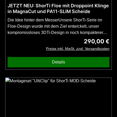
JETZT NEU: ShorTi Floe mit Droppoint Klinge
in MagnaCut und PA11-SLIM Scheide
Die Idee hinter dem MesserUnsere ShorTi-Serie im
Floe-Design wurde mit dem Ziel entwickelt, unser
kompromissloses 3DTi-Design in noch kompakterer
und leichterer Form anbieten zu können. Das neue
290,00 €
Regulärer Preis
ShorTi basiert, wie auch das größere MighTi, auf dem
Preise inkl. MwSt. zzgl. Versandkosten
bewährten Titangriff des UG-Tools "Klassikers" TiNy.
Das Griffende ist etwas runder und es gibt seitliche
Details
Mulden zur Klinge, welche eine bessere Pinch-Grip
Haltung erlauben. Alle Eigenschaften sind nach wie
vor kompromisslos und immer noch unerreicht: Das
ShorTi mit Droppoint-Klinge in MagnaCut ist, trotz des
extrem geringen Gewichts von nur 55 Gramm, so stabil
wie ein Full-Tang der gleichen Länge. Damit ist das
Messer der perfekte unauffällige Begleiter für den
Alltag (EDC) oder ein kompromissloses Backup-
Messer mit beeindruckender Stabilität. Features &