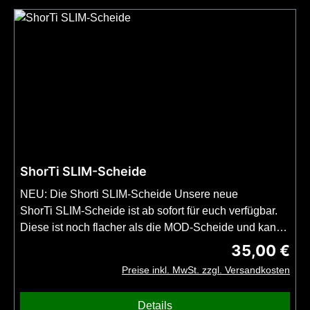
geeignet. Im Set enthalten sind:1x Scheide MOD-
Scheide ShorTi 2x Nutenstein M3-3,6mm1x
Einsetzwerkzeug PA11 1x Montagehilfe M3 1x UltiClip
SLIM 2.2 1x Gummischeibe 2x Schraube Flachkopf M3
Edelstahl schwarz Wir werden für die Scheide
demnächst als Zubehör auch noch Dangler etc.
anbieten können, um das Messer klassisch am Gürtel
tagen zu können. Das Messer ist NICHT im Set
enthalten.
ShorTi SLIM-Scheide
NEU: Die Shorti SLIM-Scheide Unsere neue
ShorTi SLIM-Scheide ist ab sofort für euch verfügbar.
Diese ist noch flacher als die MOD-Scheide und kann
ebenfalls als Neckknife getragen werden. Die Scheide
35,00 €
Regulärer Prei
ist nicht vorgesehen für Tragesysteme. Das Messer ist
Preise inkl. MwSt. zzgl. Versandkosten
NICHT im Set enthalten.
Details