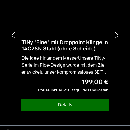
TiNy "Floe" mit Droppoint Klinge in
14C28N Stahl (ohne Scheide)
Die Idee hinter dem MesserUnsere TiNy-
Serie im Floe-Design wurde mit dem Ziel
entwickelt, unser kompromissloses 3DTi-
Design in noch kompakterer und leichterer
199,00 €
Regulärer Preis:
Form anbieten zu können. Das TiNy mit
Preise inkl. MwSt. zzgl. Versandkosten
Droppoint-Klinge ist, trotz des extrem
geringen Gewichts von nur 80 Gramm, so
Details
stabil wie ein Full-Tang der gleichen
Länge. Damit ist das TiNy der perfekte
unauffällige Begleiter für den Alltag (EDC)
oder ein kompromissloses Backup-