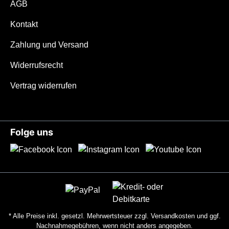
Detail Der GriffDer ultraleichte und stabile
AGB
3DTi-Griff aus Titan mit der Strukturierung
Kontakt
im Floe-Muster ermöglicht durch die
gleichmäßige Rauigkeit eine sichere
Zahlung und Versand
Handhabung selbst bei Schweiß, Nässe
und Kälte. Zusammen mit dem
Widerrufsrecht
ausgeprägten Fingerschutz sorgt das für
Vertrag widerrufen
ein Maximum an Sicherheit. Mit einem
Gewicht von nur 38 Gramm ermöglicht der
Griff langes Arbeiten ohne Ermüdung. Im
Winter sorgt die geringe Masse mit der
Folge uns
schlechten Wärmeleitfähigkeit des Titans
dafür, dass der Griff auch bei nasskalten
Bedingungen in nur wenigen Sekunden
auf Körpertemperatur ist und somit unter
allen Klimabedingungen einsetzbar ist.
Wir empfehlen diesen Griff für
Handschuhgrößen S-XL.Die KlingeDas
* Alle Preise inkl. gesetzl. Mehrwertsteuer zzgl.
Versandkosten
und ggf.
Tiny mit 100 mm Droppoint Klinge aus
Nachnahmegebühren, wenn nicht anders angegeben.