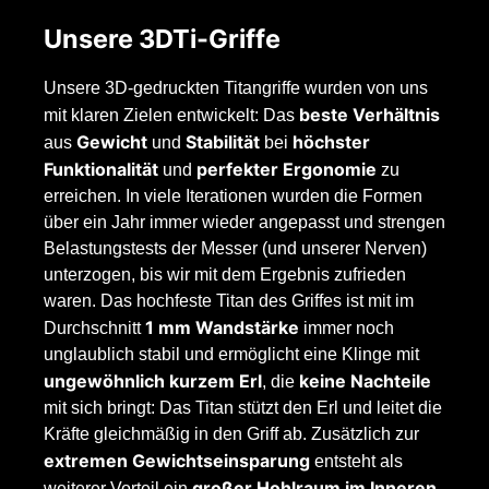
Unsere 3DTi-Griffe
Unsere 3D-gedruckten Titangriffe wurden von uns
beste Verhältnis
mit klaren Zielen entwickelt: Das
Gewicht
Stabilität
höchster
aus
und
bei
Funktionalität
perfekter Ergonomie
und
zu
erreichen. In viele Iterationen wurden die Formen
über ein Jahr immer wieder angepasst und strengen
Belastungstests der Messer (und unserer Nerven)
unterzogen, bis wir mit dem Ergebnis zufrieden
waren. Das hochfeste Titan des Griffes ist mit im
1 mm Wandstärke
Durchschnitt
immer noch
unglaublich stabil und ermöglicht eine Klinge mit
ungewöhnlich kurzem Erl
keine Nachteile
, die
mit sich bringt: Das Titan stützt den Erl und leitet die
Kräfte gleichmäßig in den Griff ab. Zusätzlich zur
extremen Gewichtseinsparung
entsteht als
großer Hohlraum im Inneren
weiterer Vorteil ein