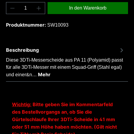
Produkt Anzahl: Gib den gewünschten Wert e
In den Warenkorb
Produktnummer:
SW10093
Beschreibung
Diese 3DTi-Messerscheide aus PA 11 (Polyamid) passt
für alle 3DTi-Messer mit einem Squad-Griff (Stahl egal)
Mehr
und einer&n…
Wichtig:
Bitte geben Sie im Kommentarfeld
des Bestellvorgangs an, ob Sie die
Gürtelschlaufe Ihrer 3DTi-Scheide in 41 mm
oder 51 mm Höhe haben möchten. (Gilt nicht