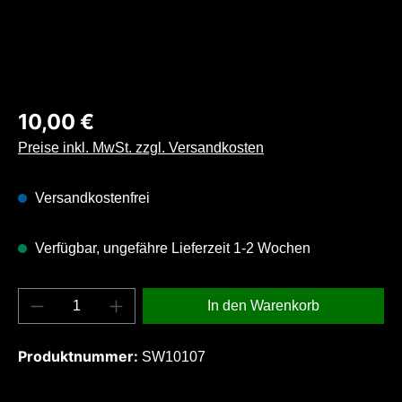
Regulärer Preis:
10,00 €
Preise inkl. MwSt. zzgl. Versandkosten
Versandkostenfrei
Verfügbar, ungefähre Lieferzeit 1-2 Wochen
Produkt Anzahl: Gib den gewünschten Wert e
In den Warenkorb
Produktnummer:
SW10107