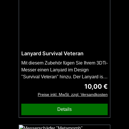
Lanyard Survival Veteran
Mit diesem Zubehör fügen Sie Ihrem 3DTi-
Messer einen Lanyard im Design
"Survival Veteran" hinzu. Der Lanyard ist
als Snake-Knoten geknüpft und passt an
10,00 €
Regulärer Preis:
alle 3DTi-Messer und Kubotane.Wichtig:
Preise inkl. MwSt. zzgl. Versandkosten
Bestellen Sie diesen Artikel zusammen
mit Ihrem 3DTi-Messer oder Kubotan.
Details
Kein Versand ohne Messer oder Kubotan
möglich. Kein Bead enthalten.