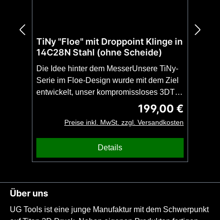
TiNy "Floe" mit Droppoint Klinge in
14C28N Stahl (ohne Scheide)
Die Idee hinter dem MesserUnsere TiNy-
Serie im Floe-Design wurde mit dem Ziel
entwickelt, unser kompromissloses 3DTi-
Design in noch kompakterer und leichterer
199,00 €
Regulärer Preis:
Form anbieten zu können. Das TiNy mit
Preise inkl. MwSt. zzgl. Versandkosten
Droppoint-Klinge ist, trotz des extrem
geringen Gewichts von nur 80 Gramm, so
Details
stabil wie ein Full-Tang der gleichen
Länge. Damit ist das TiNy der perfekte
unauffällige Begleiter für den Alltag (EDC)
oder ein kompromissloses Backup-
Über uns
Messer mit beeindruckender
UG Tools ist eine junge Manufaktur mit dem Schwerpunkt
Stabilität.ACHTUNG: Dieses Messer wird