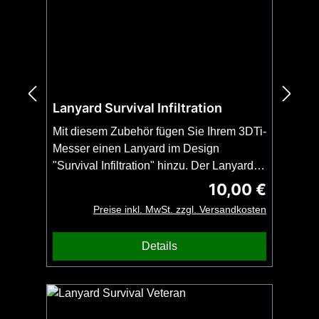
Lanyard Survival Infiltration
Mit diesem Zubehör fügen Sie Ihrem 3DTi-
Messer einen Lanyard im Design
"Survival Infiltration" hinzu. Der Lanyard
ist als Snake-Knoten geknüpft und passt
10,00 €
Regulärer Preis:
an alle 3DTi-Messer und
Preise inkl. MwSt. zzgl. Versandkosten
Kubotane. Wichtig: Bestellen Sie diesen
Artikel zusammen mit Ihrem 3DTi-Messer
Details
oder Kubotan. Kein Versand ohne Messer
oder Kubotan möglich. Kein Bead
enthalten.