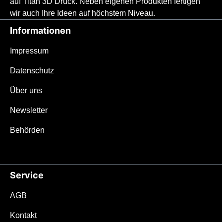
auf Titan 3D Druck. Neben eigenen Produkten fertigen
hier ohne Scheide angeboten.Features &
wir auch Ihre Ideen auf höchstem Niveau.
SpezifikationenFeaturesStabil wie ein
Full-Tang bei nur 80 Gramm Gewicht
Informationen
Speziell für den unauffälligen alltäglichen
Gebrauch entwickelt 3D-gedruckter, innen
Impressum
hohler Titangriff im rutschfesten „Floe-
Datenschutz
Muster“ für S-XL Hände 10 cm Droppoint-
Klinge mit Stonewashed-
Über uns
FinishAusgeprägter Fingerschutz für
maximale SicherheitVersenkte Lanyard-
Newsletter
Löcher100% designed & made in
Behörden
Germany SpezifikationenGesamtgewicht:
80 gGesamtlänge: 210 mm Klingenlänge:
100 mm Klingendicke: 2,8
mmKlingenstahl: 14C28NGriffmaterial:
Service
Titan Griffgewicht: 38 g Das Messer im
Detail Der GriffDer ultraleichte und stabile
AGB
3DTi-Griff aus Titan mit der Strukturierung
Kontakt
im Floe-Muster ermöglicht durch die