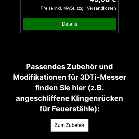
Verwendung am Fangriemen vorgesehen,
Preise inkl. MwSt. zzgl. Versandkosten
egal ob Schlüsselbund, Messer oder
unserem Bartkamm. Die Oberfläche ist
Details
sehr fein strukturiert und kann so nur
durch 3D Druck hergestellt werden. Ein
besonderes Schmuckstück für die
Ewigkeit gefertigt von UG Tools im
Sauerland.
Passendes Zubehör und
Modifikationen für 3DTi-Messer
finden Sie hier (z.B.
angeschliffene Klingenrücken
für Feuerstähle):
Zum Zubehör