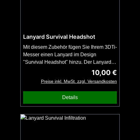
Lanyard Survival Headshot
Mit diesem Zubehör fügen Sie Ihrem 3DTi-
Messer einen Lanyard im Design
"Survival Headshot" hinzu. Der Lanyard
ist als Snake-Knoten geknüpft und passt
10,00 €
Regulärer Preis:
an alle 3DTi-Messer und
Preise inkl. MwSt. zzgl. Versandkosten
Kubotane.Wichtig: Bestellen Sie diesen
Artikel zusammen mit Ihrem 3DTi-Messer
Details
oder Kubotan. Kein Versand ohne Messer
oder Kubotan möglich. Kein Bead
enthalten.