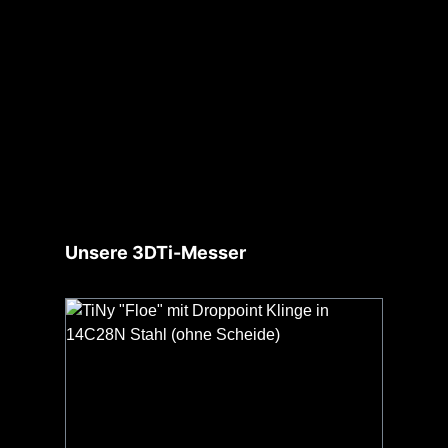
Produktgalerie überspringen
Unsere 3DTi-Messer