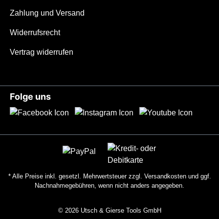
gleichmäßige Rauigkeit eine sichere
Zahlung und Versand
Handhabung selbst bei Schweiß, Nässe
und Kälte. Zusammen mit dem
Widerrufsrecht
ausgeprägten Fingerschutz sorgt das für
Vertrag widerrufen
ein Maximum an Sicherheit. Mit einem
Gewicht von nur 38 Gramm ermöglicht der
Griff langes Arbeiten ohne Ermüdung. Im
Winter sorgt die geringe Masse mit der
Folge uns
schlechten Wärmeleitfähigkeit des Titans
dafür, dass der Griff auch bei nasskalten
Bedingungen in nur wenigen Sekunden
auf Körpertemperatur ist und somit unter
allen Klimabedingungen einsetzbar ist.
Wir empfehlen diesen Griff für
Handschuhgrößen S-XL.Die KlingeDas
* Alle Preise inkl. gesetzl. Mehrwertsteuer zzgl.
Versandkosten
und ggf.
Tiny mit 100 mm Droppoint Klinge aus
Nachnahmegebühren, wenn nicht anders angegeben.
14C28N-Stahl wurde von uns als
universelles Arbeitsmesser mit 2,8 mm
© 2026 Utsch & Gierse Tools GmbH
Klingenstärke entworfen. Die Droppoint-