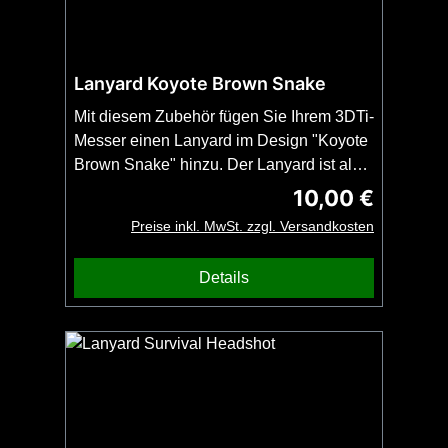
kein Feuerstahl inbegriffen! Auf dem
zweiten Bild sehen Sie, welchen Teil der
Klinge wir für Sie anschleifen.
Lanyard Koyote Brown Snake
Mit diesem Zubehör fügen Sie Ihrem 3DTi-
Messer einen Lanyard im Design "Koyote
Brown Snake" hinzu. Der Lanyard ist als
Snake-Knoten geknüpft und passt an alle
10,00 €
Regulärer Preis:
3DTi-Messer und Kubotane. Wichtig:
Preise inkl. MwSt. zzgl. Versandkosten
Bestellen Sie diesen Artikel zusammen
mit Ihrem 3DTi-Messer oder Kubotan.
Details
Kein Versand ohne Messer oder Kubotan
möglich. Kein Bead enthalten.