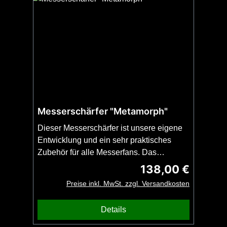
Messerschärfer "Metamorph"
Dieser Messerschärfer ist unsere eigene
Entwicklung und ein sehr praktisches
Zubehör für alle Messerfans. Das
besondere ist die Flexibilität: Der Schärfer
138,00 €
Regulärer Preis:
kann sicher am Schlüsselbund getragen
Preise inkl. MwSt. zzgl. Versandkosten
werden aber passt auch in die Griffe
unserer beiden Modelle UniTi und TiBa.
Details
Der Stab wird in das M4 Gewinde in
unseren Kappen geschraubt und ist so